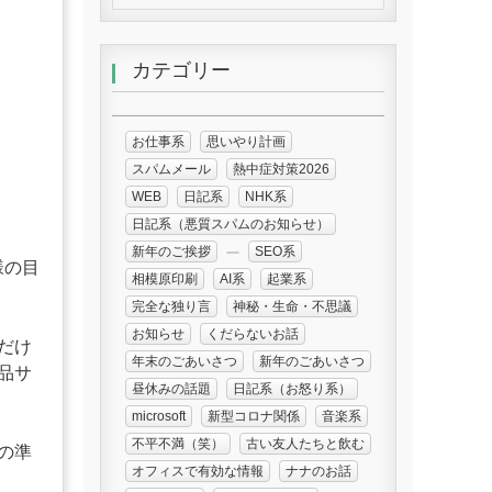
カテゴリー
お仕事系
思いやり計画
スパムメール
熱中症対策2026
WEB
日記系
NHK系
日記系（悪質スパムのお知らせ）
新年のご挨拶
SEO系
様の目
相模原印刷
AI系
起業系
完全な独り言
神秘・生命・不思議
お知らせ
くだらないお話
だけ
年末のごあいさつ
新年のごあいさつ
品サ
昼休みの話題
日記系（お怒り系）
microsoft
新型コロナ関係
音楽系
不平不満（笑）
古い友人たちと飲む
の準
オフィスで有効な情報
ナナのお話