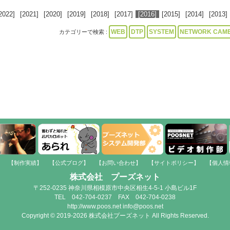
2022]
[2021]
[2020]
[2019]
[2018]
[2017]
[2016]
[2015]
[2014]
[2013]
WEB
DTP
SYSTEM
NETWORK CAM
カテゴリーで検索 :
】
【制作実績】
【公式ブログ】
【お問い合わせ】
【サイトポリシー】
【個人情
株式会社 プーズネット
〒252-0235 神奈川県相模原市中央区相生4-5-1 小島ビル1F
TEL 042-704-0237 FAX 042-704-0238
http://www.poos.net info@poos.net
Copyright © 2019-2026 株式会社プーズネット All Rights Reserved.