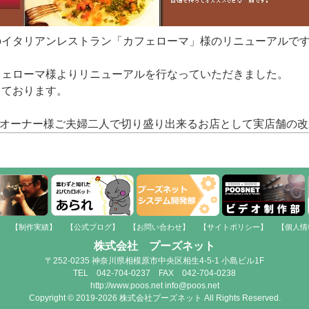
のイタリアンレストラン「カフェローマ」様のリニューアルで
フェローマ様よりリニューアルを行なっていただきました。
じております。
り、オーナー様ご夫婦二人で切り盛り出来るお店として実店舗の
】
【制作実績】
【公式ブログ】
【お問い合わせ】
【サイトポリシー】
【個人情
株式会社 プーズネット
〒252-0235 神奈川県相模原市中央区相生4-5-1 小島ビル1F
TEL 042-704-0237 FAX 042-704-0238
http://www.poos.net info@poos.net
Copyright © 2019-2026 株式会社プーズネット All Rights Reserved.