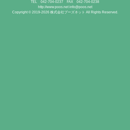
TEL 042-704-0237 FAX 042-704-0238
http://www.poos.net info@poos.net
Copyright © 2019-2026 株式会社プーズネット All Rights Reserved.