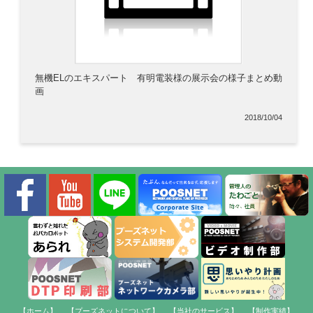
無機ELのエキスパート 有明電装様の展示会の様子まとめ動
画
2018/10/04
【ホーム】
【プーズネットについて】
【当社のサービス】
【制作実績】