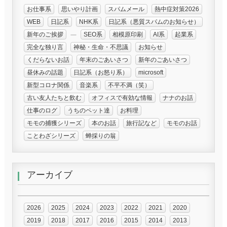
お仕事系
思いやり計画
スパムメール
熱中症対策2026
WEB
日記系
NHK系
日記系（悪質スパムのお知らせ）
新年のご挨拶
SEO系
相模原印刷
AI系
起業系
完全な独り言
神秘・生命・不思議
お知らせ
くだらないお話
年末のごあいさつ
新年のごあいさつ
昼休みの話題
日記系（お怒り系）
microsoft
新型コロナ関係
音楽系
不平不満（笑）
古い友人たちと飲む
オフィスで有効な情報
ナナのお話
仕事のログ
うちのペット達
お料理
モモの捕獲シリーズ
本のお話
旅行記など
モモのお話
ことわざシリーズ
蝉採りの翁
アーカイブ
2026
2025
2024
2023
2022
2021
2020
2019
2018
2017
2016
2015
2014
2013