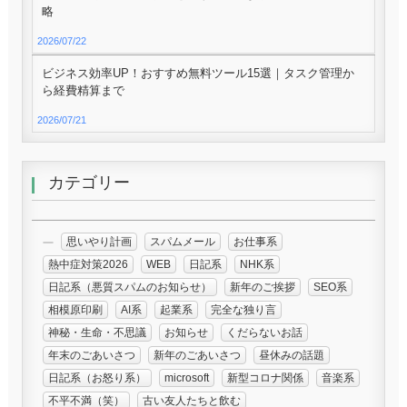
略
2026/07/22
ビジネス効率UP！おすすめ無料ツール15選｜タスク管理か
ら経費精算まで
2026/07/21
カテゴリー
思いやり計画
スパムメール
お仕事系
熱中症対策2026
WEB
日記系
NHK系
日記系（悪質スパムのお知らせ）
新年のご挨拶
SEO系
相模原印刷
AI系
起業系
完全な独り言
神秘・生命・不思議
お知らせ
くだらないお話
年末のごあいさつ
新年のごあいさつ
昼休みの話題
日記系（お怒り系）
microsoft
新型コロナ関係
音楽系
不平不満（笑）
古い友人たちと飲む