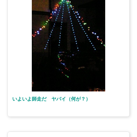
いよいよ師走だ ヤバイ（何が？）