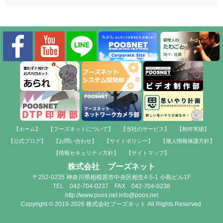
【ホーム】
【プーズネットについて】
【当社のサービス】
【制作実績】
【公式ブログ】
【お問い合わせ】
【サイトポリシー】
【個人情報保護方針】
【情報セキュリティ方針】
【サイトマップ】
株式会社 プーズネット
〒252-0235 神奈川県相模原市中央区相生4-5-1 小島ビル1F
TEL 042-704-0237 FAX 042-704-0238
http://www.poos.net info@poos.net
Copyright © 2019-2026 株式会社プーズネット All Rights Reserved.