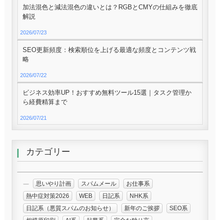
加法混色と減法混色の違いとは？RGBとCMYの仕組みを徹底
解説
2026/07/23
SEO更新頻度：検索順位を上げる最適な頻度とコンテンツ戦
略
2026/07/22
ビジネス効率UP！おすすめ無料ツール15選｜タスク管理か
ら経費精算まで
2026/07/21
カテゴリー
思いやり計画
スパムメール
お仕事系
熱中症対策2026
WEB
日記系
NHK系
日記系（悪質スパムのお知らせ）
新年のご挨拶
SEO系