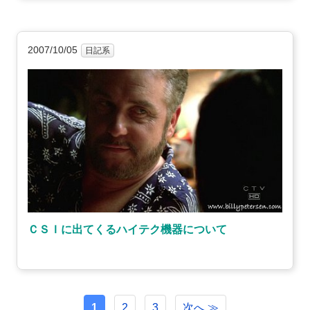
2007/10/05
日記系
ＣＳＩに出てくるハイテク機器について
1
2
3
次へ ≫