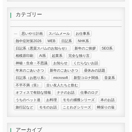
カテゴリー
思いやり計画
スパムメール
お仕事系
熱中症対策2026
WEB
日記系
NHK系
日記系（悪質スパムのお知らせ）
新年のご挨拶
SEO系
相模原印刷
AI系
起業系
完全な独り言
神秘・生命・不思議
お知らせ
くだらないお話
年末のごあいさつ
新年のごあいさつ
昼休みの話題
日記系（お怒り系）
microsoft
新型コロナ関係
音楽系
不平不満（笑）
古い友人たちと飲む
オフィスで有効な情報
ナナのお話
仕事のログ
うちのペット達
お料理
モモの捕獲シリーズ
本のお話
旅行記など
モモのお話
ことわざシリーズ
蝉採りの翁
アーカイブ