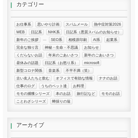
カテゴリー
お仕事系
思いやり計画
スパムメール
熱中症対策2026
WEB
日記系
NHK系
日記系（悪質スパムのお知らせ）
新年のご挨拶
SEO系
相模原印刷
AI系
起業系
完全な独り言
神秘・生命・不思議
お知らせ
くだらないお話
年末のごあいさつ
新年のごあいさつ
昼休みの話題
日記系（お怒り系）
microsoft
新型コロナ関係
音楽系
不平不満（笑）
古い友人たちと飲む
オフィスで有効な情報
ナナのお話
仕事のログ
うちのペット達
お料理
モモの捕獲シリーズ
本のお話
旅行記など
モモのお話
ことわざシリーズ
蝉採りの翁
アーカイブ