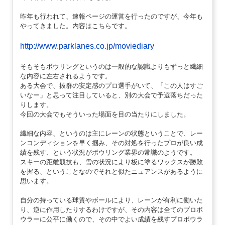
昨年も行われて、速報ページの運営を行ったのですが、今年も
やってきました。内容はこちらです。
http://www.parklanes.co.jp/moviediary
そもそもボウリングというのは一般的な認識よりもずっと繊細
な内容に左右されるようです。
ある大会で、抜群の安定感のプロ選手がいて、「この人はすご
いなー」と思って注目していると、別の大会で予選落ちだった
りします。
今回の大会でもそういった場面を目の当たりにしました。
繊細な内容、というのは主にレーンの状態ということで、レー
ンコンディションを早く掴み、その対処を行ったプロが良い成
績を残す、という状況がボウリング業界の常識のようです。
スキーの距離競技も、雪の状況により板に塗るワックスが勝敗
を握る、ということなのでそれと似たニュアンスがあるように
思います。
自分の持っている球質やボールにより、レーンが有利に働いた
り、逆に作用したりするわけですが、その内容は全てのプロボ
ウラーに公平に働くので、その中でよい成績を残すプロボウラ