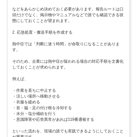
などをあらかじめ決めておく必要があります。報告ルートは口
頭だけでなく、掲示物やマニュアルなどで誰でも確認できる状
態にしておくことが望まれます。
2. 応急処置・搬送手順を作成する
熱中症では「判断に迷う時間」が命取りになることがありま
す。
そのため、企業には熱中症が疑われる場合の対応手順を文書化
しておくことが求められます。
例えば、
・作業を直ちに中止する
・涼しい場所へ移動させる
・衣服を緩める
・首・脇・足の付け根を冷却する
・水分・塩分補給を行う
・意識障害や応答異常があれば119番通報する
といった流れを、現場の誰でも実践できるようにしておくこと
が重要です。