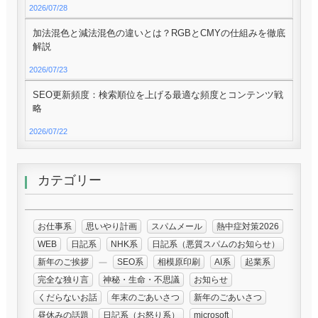
2026/07/28
加法混色と減法混色の違いとは？RGBとCMYの仕組みを徹底
解説
2026/07/23
SEO更新頻度：検索順位を上げる最適な頻度とコンテンツ戦
略
2026/07/22
カテゴリー
お仕事系
思いやり計画
スパムメール
熱中症対策2026
WEB
日記系
NHK系
日記系（悪質スパムのお知らせ）
新年のご挨拶
SEO系
相模原印刷
AI系
起業系
完全な独り言
神秘・生命・不思議
お知らせ
くだらないお話
年末のごあいさつ
新年のごあいさつ
昼休みの話題
日記系（お怒り系）
microsoft