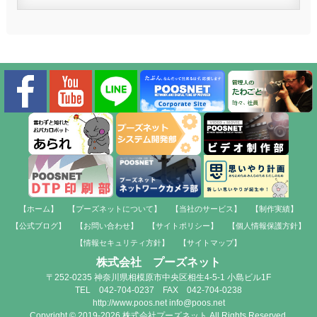
【ホーム】
【プーズネットについて】
【当社のサービス】
【制作実績】
【公式ブログ】
【お問い合わせ】
【サイトポリシー】
【個人情報保護方針】
【情報セキュリティ方針】
【サイトマップ】
株式会社 プーズネット
〒252-0235 神奈川県相模原市中央区相生4-5-1 小島ビル1F
TEL 042-704-0237 FAX 042-704-0238
http://www.poos.net info@poos.net
Copyright © 2019-2026 株式会社プーズネット All Rights Reserved.