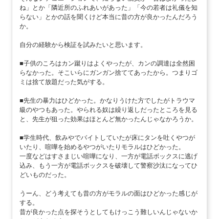
ね」とか「隣近所のふれあいがあった」「今の若者は礼儀を知
らない」とかの話を聞くけど本当に昔の方が良かったんだろう
か。
自分の経験から検証を試みたいと思います。
■子供のころはカン蹴りはよくやったが、カンの調達は全然困
らなかった。そこいらにガンガン捨ててあったから。つまりゴ
ミは捨て放題だった気がする。
■先生の暴力はひどかった。かなりうけた方でしたがトラウマ
級のやつもあった。やられる奴は繰り返しだったところを見る
と、先生が狙った効果はほとんど無かったんじゃなかろうか。
■学生時代、飲みやでバイトしていたが床にタンを吐くやつが
いたり、喧嘩を始めるやつがいたりモラルはひどかった。
一度などはすさまじい喧嘩になり、一方が電話ボックスに逃げ
込み、もう一方が電話ボックスを破壊して警察沙汰になってひ
どいものだった。
うーん、どう考えても昔の方がモラルの面はひどかった感じが
する。
昔が良かった点を探そうとしてもけっこう難しいんじゃないか