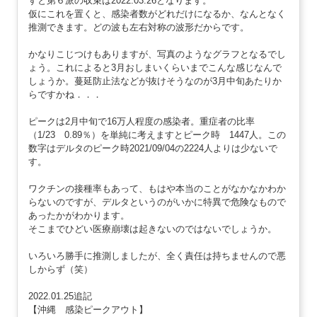
すと第６派の収束は2022.03.26となります。
仮にこれを置くと、感染者数がどれだけになるか、なんとなく
推測できます。どの波も左右対称の波形だからです。
かなりこじつけもありますが、写真のようなグラフとなるでし
ょう。これによると3月おしまいくらいまでこんな感じなんで
しょうか。蔓延防止法などが抜けそうなのが3月中旬あたりか
らですかね．．．
ピークは2月中旬で16万人程度の感染者。重症者の比率
（1/23 0.89％）を単純に考えますとピーク時 1447人。この
数字はデルタのピーク時2021/09/04の2224人よりは少ないで
す。
ワクチンの接種率もあって、もはや本当のことがなかなかわか
らないのですが、デルタというのがいかに特異で危険なもので
あったかがわかります。
そこまでひどい医療崩壊は起きないのではないでしょうか。
いろいろ勝手に推測しましたが、全く責任は持ちませんので悪
しからず（笑）
2022.01.25追記
【沖縄 感染ピークアウト】