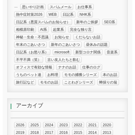
思いやり計画
スパムメール
お仕事系
熱中症対策2026
WEB
日記系
NHK系
日記系（悪質スパムのお知らせ）
新年のご挨拶
SEO系
相模原印刷
AI系
起業系
完全な独り言
神秘・生命・不思議
お知らせ
くだらないお話
年末のごあいさつ
新年のごあいさつ
昼休みの話題
日記系（お怒り系）
microsoft
新型コロナ関係
音楽系
不平不満（笑）
古い友人たちと飲む
オフィスで有効な情報
ナナのお話
仕事のログ
うちのペット達
お料理
モモの捕獲シリーズ
本のお話
旅行記など
モモのお話
ことわざシリーズ
蝉採りの翁
アーカイブ
2026
2025
2024
2023
2022
2021
2020
2019
2018
2017
2016
2015
2014
2013