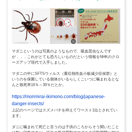
マダニというのは写真のようなもので、吸血昆虫なんです
が．．．これがとても恐ろしいものだという情報をNHKのクロ
ーズアップ現代で入手しました。
マダニの中にSFTSウィルス（重症熱性血小板減少症候群）と
いうのを保菌している個体がいるらしくこいつに噛まれるとな
んと致死率10％～30％だとか。
https://morimirai-ikimono.com/blog/japanese-
danger-insects/
上記のページではスズメバチを抑えてワースト1位とされてい
ます。
ダニに噛まれて死亡と言うのは子供のころからそう聞いたこと