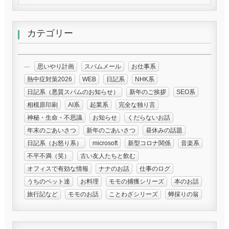
カテゴリー
思いやり計画
スパムメール
お仕事系
熱中症対策2026
WEB
日記系
NHK系
日記系（悪質スパムのお知らせ）
新年のご挨拶
SEO系
相模原印刷
AI系
起業系
完全な独り言
神秘・生命・不思議
お知らせ
くだらないお話
年末のごあいさつ
新年のごあいさつ
昼休みの話題
日記系（お怒り系）
microsoft
新型コロナ関係
音楽系
不平不満（笑）
古い友人たちと飲む
オフィスで有効な情報
ナナのお話
仕事のログ
うちのペット達
お料理
モモの捕獲シリーズ
本のお話
旅行記など
モモのお話
ことわざシリーズ
蝉採りの翁