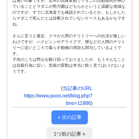
は無い印象ですが、近年の気候変動でマダニの活動期間が伸び
ていることとマダニの勢力圏はどちらかというと温暖な地域な
のですが、すでに北海道でも確認されているとか。もしかした
らマダニで死んだとは診断されていないケースもあるかもです
ね。
さらに言うと最近、クマが人間のテリトリーへの出没が激しい
わけですが、ハクビシンやアライグマ、狸などの人間のテリト
リーに近いところで暮らす動物の増加も関与しているようで
す。
子供のころは野山を駆け回っておりましたが、もうそんなこと
は自殺行為に近い。気候の変動は本当に軽く見てはいけないよ
うです。
(
当記事のURL
https://www.poos.net/blog.php?
bno=11886
)
« 次の記事
1つ前の記事 »