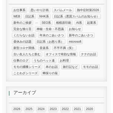
お仕事系
思いやり計画
スパムメール
熱中症対策2026
WEB
日記系
NHK系
日記系（悪質スパムのお知らせ）
新年のご挨拶
SEO系
相模原印刷
AI系
起業系
完全な独り言
神秘・生命・不思議
お知らせ
くだらないお話
年末のごあいさつ
新年のごあいさつ
昼休みの話題
日記系（お怒り系）
microsoft
新型コロナ関係
音楽系
不平不満（笑）
古い友人たちと飲む
オフィスで有効な情報
ナナのお話
仕事のログ
うちのペット達
お料理
モモの捕獲シリーズ
本のお話
旅行記など
モモのお話
ことわざシリーズ
蝉採りの翁
アーカイブ
2026
2025
2024
2023
2022
2021
2020