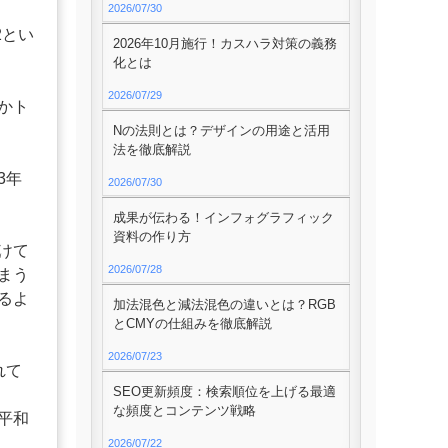
2026/07/30
2とい
2026年10月施行！カスハラ対策の義務
化とは
2026/07/29
かト
Nの法則とは？デザインの用途と活用
法を徹底解説
3年
2026/07/30
成果が伝わる！インフォグラフィック
資料の作り方
けて
2026/07/28
まう
るよ
加法混色と減法混色の違いとは？RGB
とCMYの仕組みを徹底解説
2026/07/23
れて
SEO更新頻度：検索順位を上げる最適
な頻度とコンテンツ戦略
平和
2026/07/22