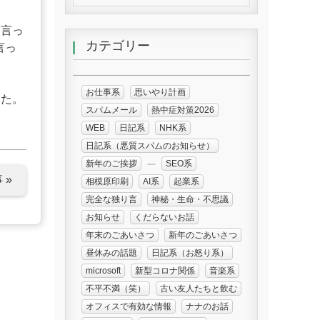
と言っ
カテゴリー
言っ
お仕事系
思いやり計画
した。
スパムメール
熱中症対策2026
WEB
日記系
NHK系
日記系（悪質スパムのお知らせ）
新年のご挨拶
SEO系
 »
相模原印刷
AI系
起業系
完全な独り言
神秘・生命・不思議
お知らせ
くだらないお話
年末のごあいさつ
新年のごあいさつ
昼休みの話題
日記系（お怒り系）
microsoft
新型コロナ関係
音楽系
不平不満（笑）
古い友人たちと飲む
オフィスで有効な情報
ナナのお話