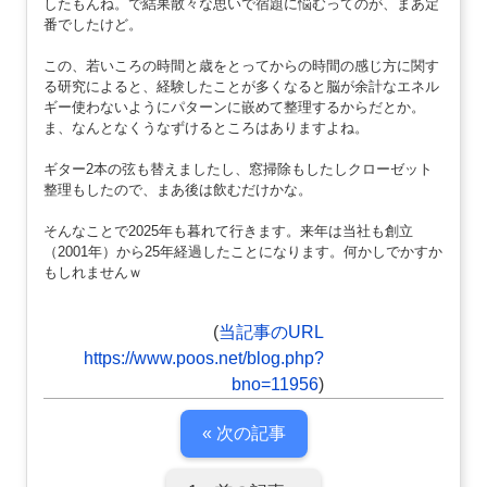
したもんね。で結果散々な思いで宿題に悩むってのが、まあ定
番でしたけど。
この、若いころの時間と歳をとってからの時間の感じ方に関す
る研究によると、経験したことが多くなると脳が余計なエネル
ギー使わないようにパターンに嵌めて整理するからだとか。
ま、なんとなくうなずけるところはありますよね。
ギター2本の弦も替えましたし、窓掃除もしたしクローゼット
整理もしたので、まあ後は飲むだけかな。
そんなことで2025年も暮れて行きます。来年は当社も創立
（2001年）から25年経過したことになります。何かしでかすか
もしれませんｗ
(
当記事のURL
https://www.poos.net/blog.php?
bno=11956
)
« 次の記事