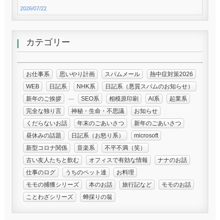
2026/07/22
カテゴリー
お仕事系
思いやり計画
スパムメール
熱中症対策2026
WEB
日記系
NHK系
日記系（悪質スパムのお知らせ）
新年のご挨拶
SEO系
相模原印刷
AI系
起業系
完全な独り言
神秘・生命・不思議
お知らせ
くだらないお話
年末のごあいさつ
新年のごあいさつ
昼休みの話題
日記系（お怒り系）
microsoft
新型コロナ関係
音楽系
不平不満（笑）
古い友人たちと飲む
オフィスで有効な情報
ナナのお話
仕事のログ
うちのペット達
お料理
モモの捕獲シリーズ
本のお話
旅行記など
モモのお話
ことわざシリーズ
蝉採りの翁