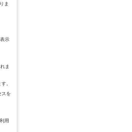
りま
を表示
されま
ます。
セスを
が利用