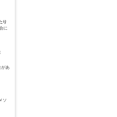
たり
合に
ま
性があ
メソ