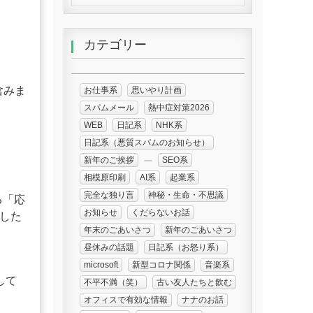
カテゴリー
含みま
お仕事系
思いやり計画
スパムメール
熱中症対策2026
WEB
日記系
NHK系
日記系（悪質スパムのお知らせ）
新年のご挨拶
SEO系
相模原印刷
AI系
起業系
完全な独り言
神秘・生命・不思議
る「応
お知らせ
くだらないお話
示した
年末のごあいさつ
新年のごあいさつ
昼休みの話題
日記系（お怒り系）
microsoft
新型コロナ関係
音楽系
して
不平不満（笑）
古い友人たちと飲む
オフィスで有効な情報
ナナのお話