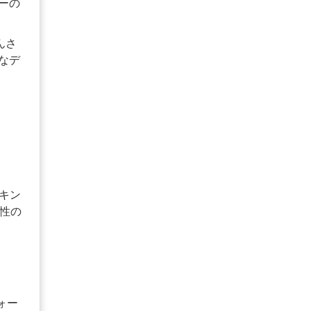
ーの
んさ
なデ
ンキン
頼性の
ォー