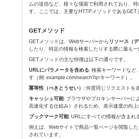
ムの送信など、様々な場面で利用されており、特
す。ここでは、主要なHTTPメソッドであるGET
GETメソッド
GETメソッドは、Webサーバーから
リソース（デ
したり、特定の情報を検索したりする際に最も一
GETメソッドの主な特徴は以下の通りです。
URLにパラメータを含める
: 検索キーワードな
す（例:
example.com/search?q=キーワード
）。
冪等性（べきとうせい）
: 何度同じリクエスト
キャッシュ可能
: ブラウザやプロキシサーバー
高速化する仕組み）されるため、表示速度の向上
ブックマーク可能
: URLにすべての情報が含ま
例えば、Webサイトで商品一覧ページを閲覧し
されています。