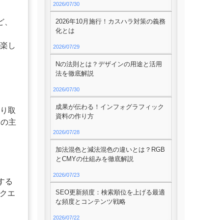
2026/07/30
ど、
2026年10月施行！カスハラ対策の義務
化とは
、
に楽し
2026/07/29
Nの法則とは？デザインの用途と活用
法を徹底解説
2026/07/30
成果が伝わる！インフォグラフィック
やり取
資料の作り方
つの主
2026/07/28
加法混色と減法混色の違いとは？RGB
とCMYの仕組みを徹底解説
2026/07/23
する
SEO更新頻度：検索順位を上げる最適
リクエ
な頻度とコンテンツ戦略
2026/07/22