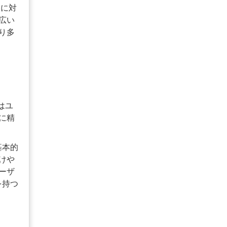
）に対
広い
り多
はユ
に精
基本的
けや
ーザ
を持つ