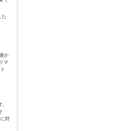
した
適か
リマ
ット
す。
け
ーに対