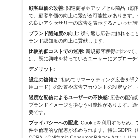
顧客単価の改善:
関連商品やアップセル商品（顧
で、顧客単価の向上に繋がる可能性があります。
の良いアクセサリーの広告を表示するといった施
ブランド認知度の向上:
繰り返し広告に触れるこ
ランド認知度の向上に貢献します。
比較的低コストでの運用:
新規顧客獲得に比べて、
は、既に興味を持っているユーザーにアプローチ
デメリット:
設定の複雑さ:
初めてリマーケティング広告を導
用コード）の設置や広告アカウントの設定など、
過度な配信によるユーザーの不快感:
広告の配信
ブランドイメージを損なう可能性があります。適
要です。
プライバシーへの配慮:
Cookieを利用するた
件や倫理的な配慮が求められます。特にGDPR（General
CCPA（California Consumer Priva