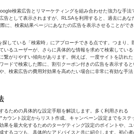
）
ch Ads）は、Google検索広告とリマーケティングを組み合わせた強力な手法
広告として表示されますが、RLSAを利用すると、過去にあな
った際に、検索結果ページにあなたの広告を表示させることがで
報を探している「検索時」にアプローチできる点です。つまり、
ているユーザーが、さらに具体的な情報を求めて検索している
に繋がりやすい傾向があります。例えば、一度サイトを訪れた
ワードで検索した際に、割引クーポン付きの広告を表示すると
や、検索広告の費用対効果を高めたい場合に非常に有効な手法
法
するための具体的な設定手順を解説します。多く利用される
中心に、アカウント設定からリスト作成、キャンペーン設定までをステ
効果を最大化するためのターゲティング設定のポイントや、ユ
成するコツも、具体的なアドバイスと共に紹介します。初心者