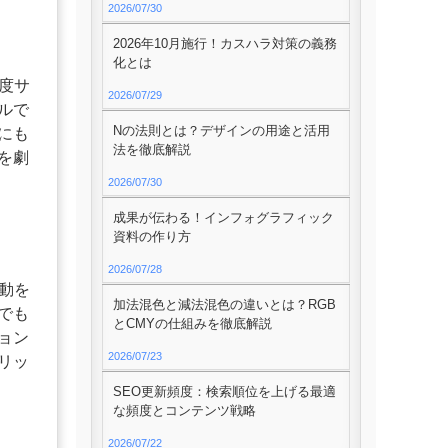
2026/07/30
2026年10月施行！カスハラ対策の義務
化とは
度サ
2026/07/29
ルで
Nの法則とは？デザインの用途と活用
にも
法を徹底解説
を劇
2026/07/30
成果が伝わる！インフォグラフィック
資料の作り方
2026/07/28
動を
加法混色と減法混色の違いとは？RGB
でも
とCMYの仕組みを徹底解説
ョン
2026/07/23
リッ
SEO更新頻度：検索順位を上げる最適
な頻度とコンテンツ戦略
2026/07/22