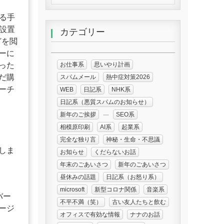
る手
設置
カテゴリー
どを閲
ーに
お仕事系
思いやり計画
った
だ購
スパムメール
熱中症対策2026
ーチ
WEB
日記系
NHK系
日記系（悪質スパムのお知らせ）
新年のご挨拶
SEO系
相模原印刷
AI系
起業系
完全な独り言
神秘・生命・不思議
しま
お知らせ
くだらないお話
年末のごあいさつ
新年のごあいさつ
昼休みの話題
日記系（お怒り系）
microsoft
新型コロナ関係
音楽系
バー
不平不満（笑）
古い友人たちと飲む
ージ
オフィスで有効な情報
ナナのお話