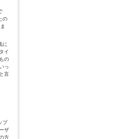
で
たの
きま
既に
タイ
もの
いっ
と言
ップ
ーザ
の方