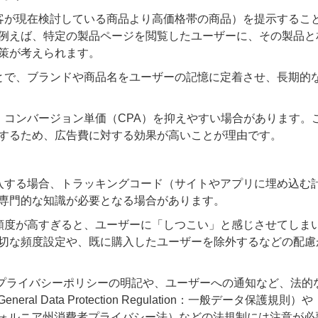
客が現在検討している商品より高価格帯の商品）を提示するこ
例えば、特定の製品ページを閲覧したユーザーに、その製品と
策が考えられます。
とで、ブランドや商品名をユーザーの記憶に定着させ、長期的
コンバージョン単価（CPA）を抑えやすい場合があります。
するため、広告費に対する効果が高いことが理由です。
入する場合、トラッキングコード（サイトやアプリに埋め込む
専門的な知識が必要となる場合があります。
頻度が高すぎると、ユーザーに「しつこい」と感じさせてしま
切な頻度設定や、既に購入したユーザーを除外するなどの配慮
め、プライバシーポリシーの明記や、ユーザーへの通知など、法的
 Data Protection Regulation：一般データ保護規則）や
cy Act : カリフォルニア州消費者プライバシー法）などの法規制には注意が